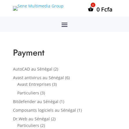
0
Fcfa
Payment
2
AutoCAD au Sénégal
2
produits
6
Avast antivirus au Sénégal
6
3
produits
Avast Entreprises
3
produits
3
Particuliers
3
produits
1
Bitdefender au Sénégal
1
produit
1
Composants logiciels au Sénégal
1
produit
2
Dr.Web au Sénégal
2
2
produits
Particuliers
2