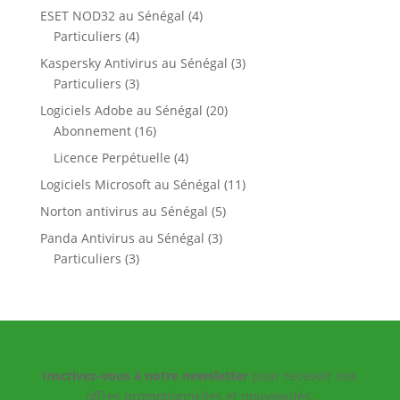
produits
4
ESET NOD32 au Sénégal
4
4
produits
Particuliers
4
produits
3
Kaspersky Antivirus au Sénégal
3
3
produits
Particuliers
3
produits
20
Logiciels Adobe au Sénégal
20
16
produits
Abonnement
16
produits
4
Licence Perpétuelle
4
produits
11
Logiciels Microsoft au Sénégal
11
produits
5
Norton antivirus au Sénégal
5
produits
3
Panda Antivirus au Sénégal
3
3
produits
Particuliers
3
produits
Inscrivez-vous à notre newsletter
pour recevoir nos
offres promotionnelles et nouveautés.