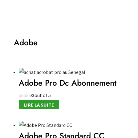
être
choisies
sur
la
page
Adobe
du
produit
Adobe Pro Dc Abonnement
0
out of 5
LIRE LA SUITE
Adobe Pro Standard CC