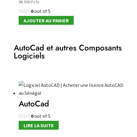
96 500
Fcfa
0
out of 5
AJOUTER AU PANIER
AutoCad et autres Composants
Logiciels
AutoCad
0
out of 5
LIRE LA SUITE