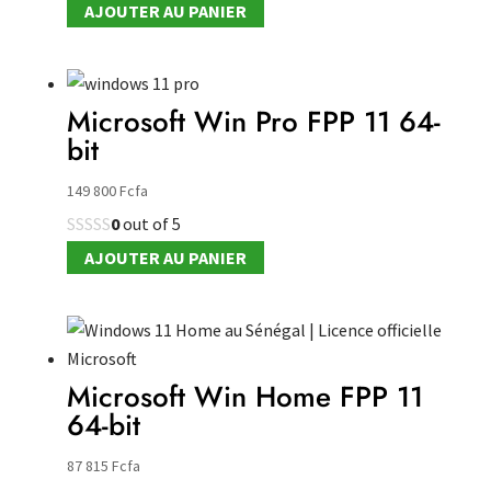
du
AJOUTER AU PANIER
produit
Microsoft Win Pro FPP 11 64-
bit
149 800
Fcfa
0
out of 5
AJOUTER AU PANIER
Microsoft Win Home FPP 11
64-bit
87 815
Fcfa