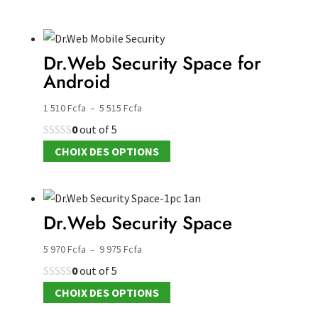
Dr.Web Security Space for
Android
Plage
1 510
Fcfa
–
5 515
Fcfa
de
0
out of 5
prix :
Ce
CHOIX DES OPTIONS
1
produit
510 Fcfa
a
à
plusieurs
Dr.Web Security Space
5
variations.
515 Fcfa
Les
Plage
5 970
Fcfa
–
9 975
Fcfa
options
de
0
out of 5
peuvent
prix :
Ce
CHOIX DES OPTIONS
être
5
produit
choisies