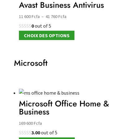
Avast Business Antivirus
Plage
11 600
Fcfa
–
41 760
Fcfa
de
0
out of 5
prix :
Ce
CHOIX DES OPTIONS
11
produit
600 Fcfa
a
à
plusieurs
Microsoft
41
variations.
760 Fcfa
Les
options
peuvent
être
Microsoft Office Home &
choisies
Business
sur
169 600
Fcfa
la
page
3.00
out of 5