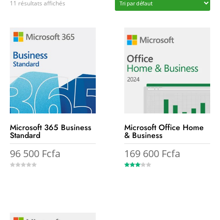
11 résultats affichés
Microsoft 365 Business
Microsoft Office Home
Standard
& Business
96 500
Fcfa
169 600
Fcfa
0
3.00
o
out of
u
5
t
o
f
5