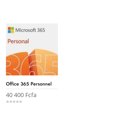
o
u
t
o
f
5
Office 365 Personnel
40 400
Fcfa
0
o
u
t
o
f
5