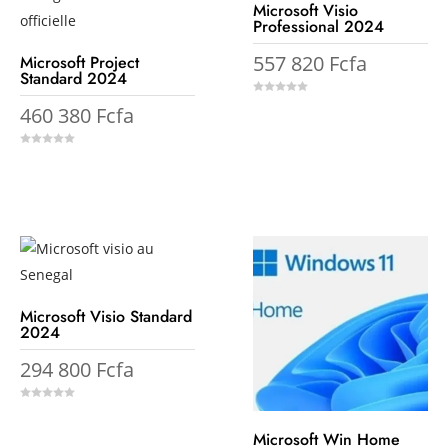
Microsoft Visio
Professional 2024
557 820
Fcfa
Microsoft Project
Standard 2024
0
460 380
Fcfa
o
u
t
o
f
0
5
o
u
t
o
f
5
Microsoft Visio Standard
2024
294 800
Fcfa
0
o
u
Microsoft Win Home
t
o