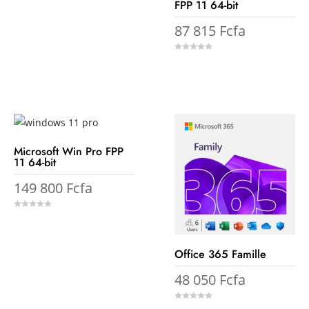
FPP 11 64-bit
f
5
87 815
Fcfa
0
o
u
t
o
f
5
Microsoft Win Pro FPP
11 64-bit
149 800
Fcfa
0
o
u
t
o
f
Office 365 Famille
5
48 050
Fcfa
0