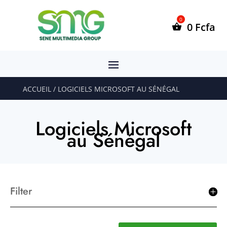
0
Fcfa
ACCUEIL
/ LOGICIELS MICROSOFT AU SÉNÉGAL
Logiciels Microsoft
au Sénégal
Filter