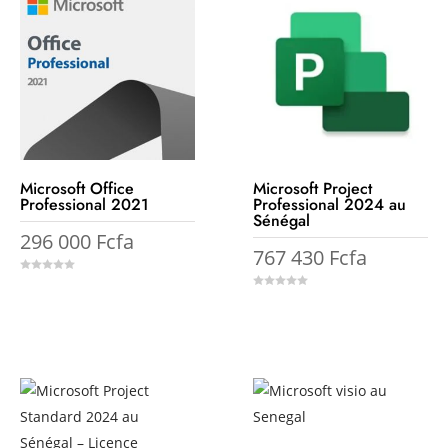
Microsoft Office
Microsoft Project
Professional 2021
Professional 2024 au
Sénégal
296 000
Fcfa
767 430
Fcfa
0
o
0
u
o
t
u
o
t
f
o
5
f
5