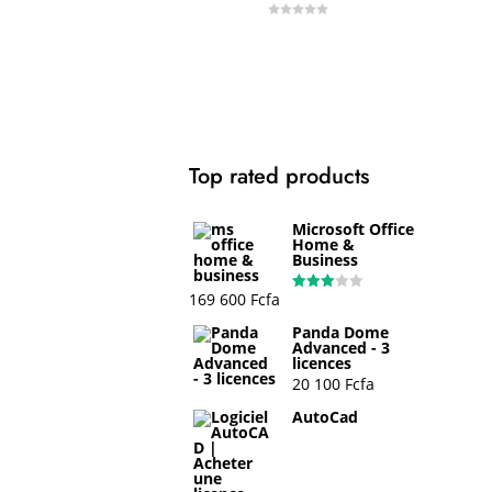
0
o
u
LIRE LA SUITE
t
o
f
5
Top rated products
Microsoft Office
Home &
Business
169 600
Fcfa
Note
3.00
sur 5
Panda Dome
Advanced - 3
licences
20 100
Fcfa
AutoCad