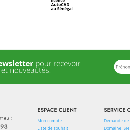
ewsletter
pour recevoir
 et nouveautés.
ESPACE CLIENT
SERVICE 
t au :
Mon compte
Demande de 
 93
Liste de souhait
Domaine .SN