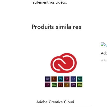
facilement vos vidéos.
Produits similaires
Ad
0
o
u
t
o
f
5
Adobe Creative Cloud