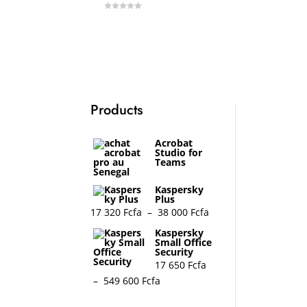
0
o
u
LIRE LA SUITE
t
o
f
5
Products
Acrobat
Studio for
Teams
Kaspersky
Plus
Plage
17 320
Fcfa
–
38 000
Fcfa
de
Kaspersky
Small Office
prix :
Security
17
17 650
Fcfa
320 Fcfa
Plage
–
549 600
Fcfa
à
de
38