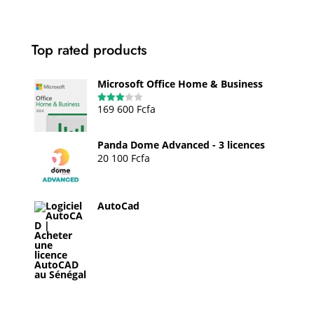
à
549
600 Fcfa
Top rated products
Microsoft Office Home & Business
169 600
Fcfa
Note
3.00
sur 5
Panda Dome Advanced - 3 licences
20 100
Fcfa
AutoCad