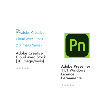
5
5
SUITE
SUITE
Adobe Creative
Cloud avec Stock
(10 image/mois)
Adobe Presenter
11.1 Windows
0
Licence
o
Permanente
u
LIRE LA
t
o
f
5
SUITE
0
o
u
LIRE LA
t
o
f
5
SUITE