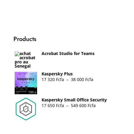
Products
Acrobat Studio for Teams
Kaspersky Plus
Plage
17 320
Fcfa
–
38 000
Fcfa
de
prix :
Kaspersky Small Office Security
17
Plage
17 650
Fcfa
–
549 600
Fcfa
320 Fcfa
de
à
prix :
38
17
000 Fcfa
650 Fcfa