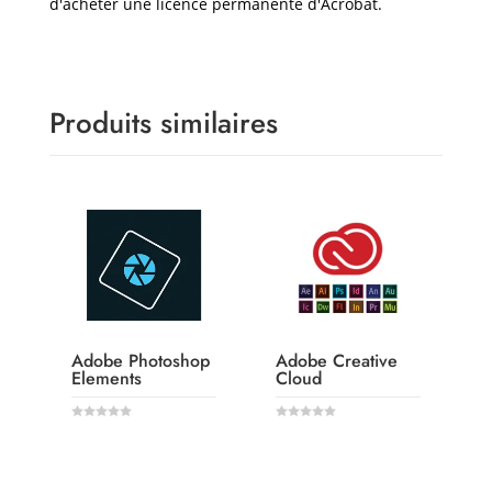
d'acheter une licence permanente d'Acrobat.
Produits similaires
Adobe Photoshop
Adobe Creative
Elements
Cloud
0
0
o
o
u
u
LIRE LA
LIRE LA
t
t
o
o
f
f